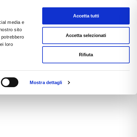
Accetta tutti
cial media e
nostro sito
CE
E-COMMERCE
FAST NEWS
Accetta selezionati
i potrebbero
ei loro
Rifiuta
Mostra dettagli