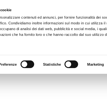
 081 506 2506
SCRIVI
DOVE SIAMO
 cookie
rsonalizzare contenuti ed annunci, per fornire funzionalità dei so
ffico. Condividiamo inoltre informazioni sul modo in cui utilizza il 
CATALOGO DIGITALE
TECALLIAN
 occupano di analisi dei dati web, pubblicità e social media, i qual
azioni che ha fornito loro o che hanno raccolto dal suo utilizzo d
Preferenze
Statistiche
Marketing