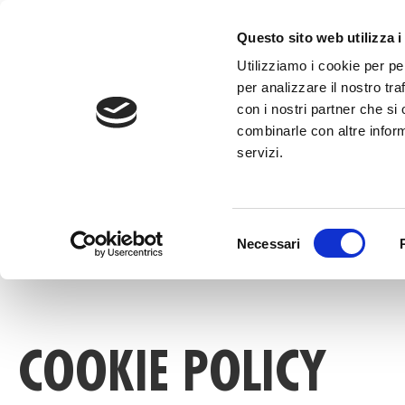
al
contenuto
CHIAMA +39
Questo sito web utilizza i
Utilizziamo i cookie per pe
per analizzare il nostro tra
con i nostri partner che si
combinarle con altre inform
servizi.
HOME
»
COOKIE POLICY
Selezione
Necessari
del
consenso
COOKIE POLICY