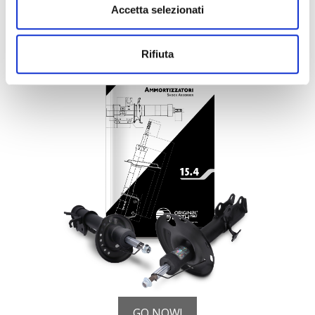
CATALOGO AMMORTIZZATORI
Accetta selezionati
SHOCK ABSORBER
Rifiuta
GO NOW!