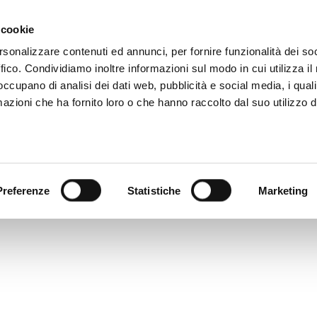
 081 506 2506
SCRIVI
DOVE SIAMO
 cookie
rsonalizzare contenuti ed annunci, per fornire funzionalità dei so
ffico. Condividiamo inoltre informazioni sul modo in cui utilizza il 
CATALOGO DIGITALE
TECALLIAN
 occupano di analisi dei dati web, pubblicità e social media, i qual
azioni che ha fornito loro o che hanno raccolto dal suo utilizzo d
Preferenze
Statistiche
Marketing