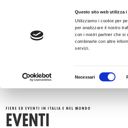
al
contenuto
CHIAMA +39
Questo sito web utilizza i
Utilizziamo i cookie per pe
per analizzare il nostro tra
con i nostri partner che si
combinarle con altre inform
servizi.
HOME
»
EVENTI
Selezione
Necessari
del
consenso
FIERE ED EVENTI IN ITALIA E NEL MONDO
EVENTI