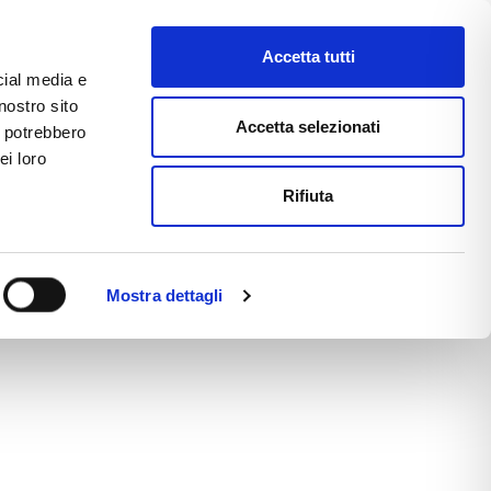
Accetta tutti
cial media e
nostro sito
CE
E-COMMERCE
FAST NEWS
Accetta selezionati
i potrebbero
ei loro
Rifiuta
Mostra dettagli