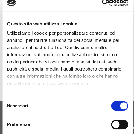
Θα είμαστε παρόντες στην Ημέρα RICAMBISTI στη
Questo sito web utilizza i cookie
Βερόνα, 20 Μαρτίου 2025.
Utilizziamo i cookie per personalizzare contenuti ed
annunci, per fornire funzionalità dei social media e per
analizzare il nostro traffico. Condividiamo inoltre
Χώρος Εκδήλωσης
informazioni sul modo in cui utilizza il nostro sito con i
nostri partner che si occupano di analisi dei dati web,
pubblicità e social media, i quali potrebbero combinarle
con altre informazioni che ha fornito loro o che hanno
raccolto dal suo utilizzo dei loro servizi.
Selezione
Necessari
del
consenso
ΑΡΧΙΚΉ ΓΈΝΝΗΣΗ
ΕΠΙΚΟΙΝΩΝΗΣΤ
Preferenze