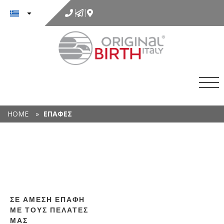
στο
περιεχόμενο
HOME
»
ΕΠΑΦΈΣ
Χ
ΣΕ ΆΜΕΣΗ ΕΠΑΦΉ
ΜΕ ΤΟΥΣ ΠΕΛΆΤΕΣ
ΜΑΣ