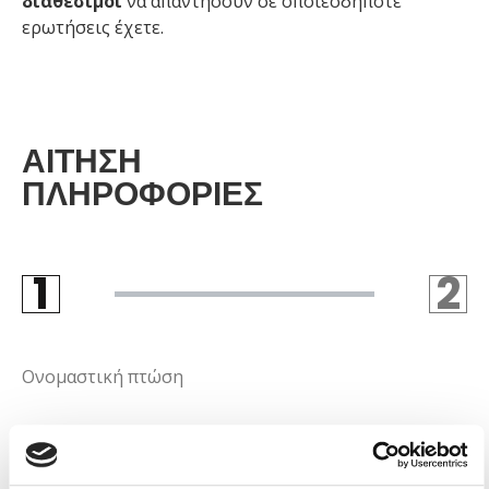
διαθέσιμοι
να απαντήσουν σε οποιεσδήποτε
ερωτήσεις έχετε.
ΑΊΤΗΣΗ
ΠΛΗΡΟΦΟΡΊΕΣ
1
2
STEP 1
S
Ονομαστική πτώση