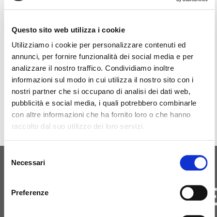
Είμαστε παρόντες στην Motortec 2025, 23-26
Απριλίου 2025
Questo sito web utilizza i cookie
Utilizziamo i cookie per personalizzare contenuti ed
annunci, per fornire funzionalità dei social media e per
Χώρος Εκδήλωσης
analizzare il nostro traffico. Condividiamo inoltre
informazioni sul modo in cui utilizza il nostro sito con i
nostri partner che si occupano di analisi dei dati web,
pubblicità e social media, i quali potrebbero combinarle
con altre informazioni che ha fornito loro o che hanno
raccolto dal suo utilizzo dei loro servizi.
Selezione
Necessari
del
ΑΡΧΙΚΉ ΓΈΝΝΗΣΗ
consenso
ΕΠΙΚΟΙΝΩΝΗΣΤ
Preferenze