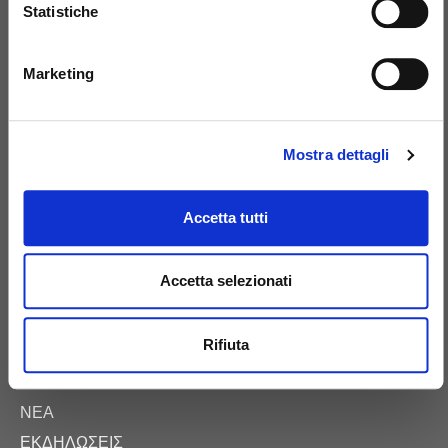
ΜΑΖΙ ΜΑΣ
Statistiche
Marketing
+39 081 506 2506
BIRTH@BIRTH.IT
Mostra dettagli
SS APPIA KM 192.500 – 81052
Accetta tutti
PIGNATARO MAGGIORE (CE)
Accetta selezionati
Rifiuta
E-COMMERCE
ΨΗΦΙΑΚΌΣ ΚΑΤΆΛΟΓΟΣ
ΝΈΑ
ΕΚΔΗΛΏΣΕΙΣ