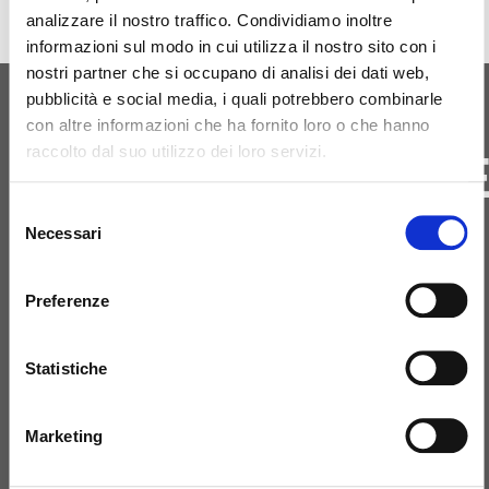
analizzare il nostro traffico. Condividiamo inoltre
informazioni sul modo in cui utilizza il nostro sito con i
nostri partner che si occupano di analisi dei dati web,
pubblicità e social media, i quali potrebbero combinarle
con altre informazioni che ha fornito loro o che hanno
ΑΡΧΙΚΉ ΓΈΝΝΗΣΗ
ΕΠΙΚΟΙΝΩΝΗΣΤ
raccolto dal suo utilizzo dei loro servizi.
ΜΑΖΙ ΜΑΣ
Selezione
Necessari
del
consenso
Preferenze
+39 081 506 2506
Statistiche
BIRTH@BIRTH.IT
Marketing
SS APPIA KM 192.500 – 81052
PIGNATARO MAGGIORE (CE)