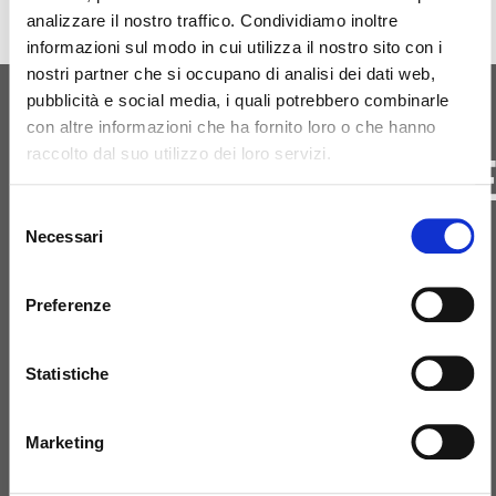
analizzare il nostro traffico. Condividiamo inoltre
informazioni sul modo in cui utilizza il nostro sito con i
nostri partner che si occupano di analisi dei dati web,
pubblicità e social media, i quali potrebbero combinarle
con altre informazioni che ha fornito loro o che hanno
ΑΡΧΙΚΉ ΓΈΝΝΗΣΗ
ΕΠΙΚΟΙΝΩΝΗΣΤ
raccolto dal suo utilizzo dei loro servizi.
ΜΑΖΙ ΜΑΣ
Selezione
Necessari
del
consenso
Preferenze
+39 081 506 2506
Statistiche
BIRTH@BIRTH.IT
Marketing
SS APPIA KM 192.500 – 81052
PIGNATARO MAGGIORE (CE)