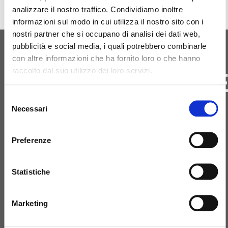
analizzare il nostro traffico. Condividiamo inoltre
informazioni sul modo in cui utilizza il nostro sito con i
nostri partner che si occupano di analisi dei dati web,
pubblicità e social media, i quali potrebbero combinarle
con altre informazioni che ha fornito loro o che hanno
ΑΡΧΙΚΉ ΓΈΝΝΗΣΗ
ΕΠΙΚΟΙΝΩΝΗΣΤ
raccolto dal suo utilizzo dei loro servizi.
ΜΑΖΙ ΜΑΣ
Selezione
Necessari
del
consenso
Preferenze
+39 081 506 2506
Statistiche
BIRTH@BIRTH.IT
Marketing
SS APPIA KM 192.500 – 81052
PIGNATARO MAGGIORE (CE)