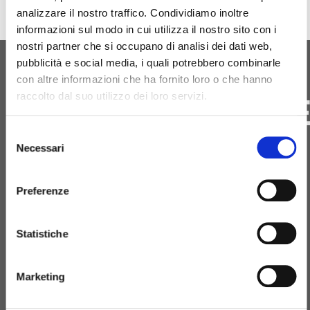
analizzare il nostro traffico. Condividiamo inoltre
informazioni sul modo in cui utilizza il nostro sito con i
nostri partner che si occupano di analisi dei dati web,
pubblicità e social media, i quali potrebbero combinarle
con altre informazioni che ha fornito loro o che hanno
ΑΡΧΙΚΉ ΓΈΝΝΗΣΗ
ΕΠΙΚΟΙΝΩΝΗΣΤ
raccolto dal suo utilizzo dei loro servizi.
ΜΑΖΙ ΜΑΣ
Selezione
Necessari
del
consenso
Preferenze
+39 081 506 2506
Statistiche
BIRTH@BIRTH.IT
Marketing
SS APPIA KM 192.500 – 81052
PIGNATARO MAGGIORE (CE)