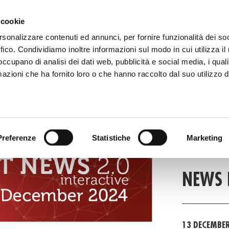
81 506 2506
MAIL
WHERE WE ARE
 cookie
rsonalizzare contenuti ed annunci, per fornire funzionalità dei so
ffico. Condividiamo inoltre informazioni sul modo in cui utilizza il 
HOME
DIGITAL CATALOG
TECALLIAN
 occupano di analisi dei dati web, pubblicità e social media, i qual
azioni che ha fornito loro o che hanno raccolto dal suo utilizzo d
FAS
Preferenze
Statistiche
Marketing
FAST NEW
NEWS 
13 DECEMBE