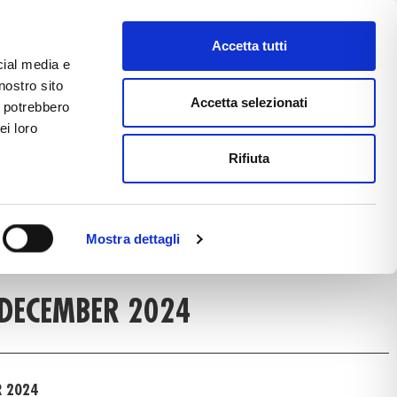
Accetta tutti
cial media e
nostro sito
CE
E-COMMERCE
FAST NEWS
Accetta selezionati
i potrebbero
ei loro
Rifiuta
T NEWS DETAIL
Mostra dettagli
S
DECEMBER 2024
R 2024