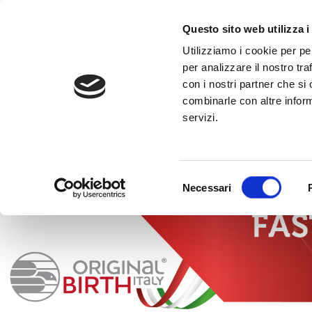
to
content
CALL +39 0
Questo sito web utilizza i
Utilizziamo i cookie per pe
per analizzare il nostro tra
con i nostri partner che si
combinarle con altre inform
servizi.
HOME
»
FAST NEWS
»
NEWS DECEMBER 2024
Selezione
Necessari
del
consenso