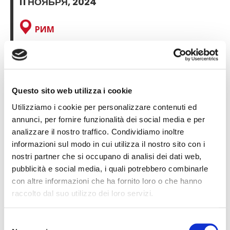
11 НОЯБРЯ, 2024
B
РИМ
Б
Мы будем присутствовать на Конгрессе по
Questo sito web utilizza i cookie
автозапчастям и аксессуарам 2024 года, который
пройдет с 11 по 13 ноября.
Utilizziamo i cookie per personalizzare contenuti ed
annunci, per fornire funzionalità dei social media e per
analizzare il nostro traffico. Condividiamo inoltre
informazioni sul modo in cui utilizza il nostro sito con i
Место проведения мероприятия
nostri partner che si occupano di analisi dei dati web,
И
pubblicità e social media, i quali potrebbero combinarle
con altre informazioni che ha fornito loro o che hanno
raccolto dal suo utilizzo dei loro servizi.
Ч
Selezione
З