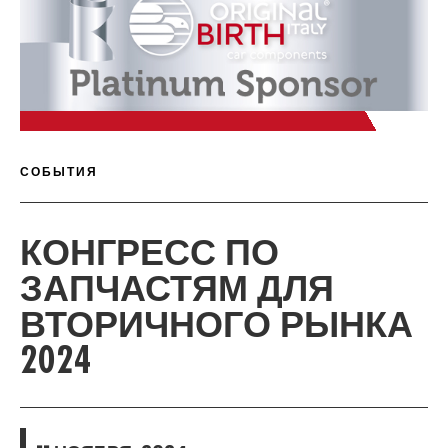
П
ДИС
С
ДЕТАЛИ СТАТЬИ
СОБЫТИЯ
КОНГРЕСС ПО
ЗАПЧАСТЯМ ДЛЯ
ВТОРИЧНОГО РЫНКА
2024