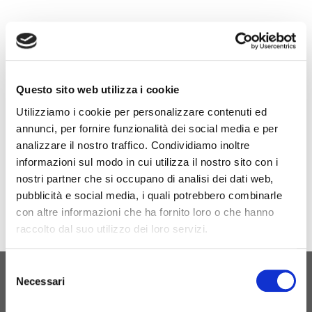
B
Б
Мы будем присутствовать на выставке AUTOTECH
FUTURE 2026, которая пройдет 8-9 мая.
Questo sito web utilizza i cookie
Utilizziamo i cookie per personalizzare contenuti ed
annunci, per fornire funzionalità dei social media e per
Место проведения мероприятия
analizzare il nostro traffico. Condividiamo inoltre
informazioni sul modo in cui utilizza il nostro sito con i
nostri partner che si occupano di analisi dei dati web,
pubblicità e social media, i quali potrebbero combinarle
con altre informazioni che ha fornito loro o che hanno
И
raccolto dal suo utilizzo dei loro servizi.
Selezione
Necessari
del
Ч
ПЕРВОНАЧАЛЬНОЕ РОЖДЕНИЕ
consenso
З