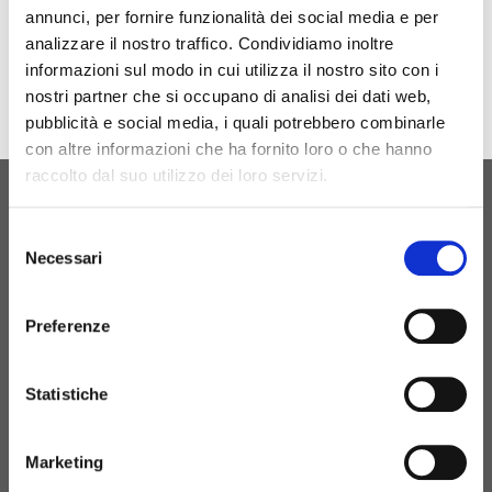
annunci, per fornire funzionalità dei social media e per
analizzare il nostro traffico. Condividiamo inoltre
informazioni sul modo in cui utilizza il nostro sito con i
nostri partner che si occupano di analisi dei dati web,
pubblicità e social media, i quali potrebbero combinarle
con altre informazioni che ha fornito loro o che hanno
raccolto dal suo utilizzo dei loro servizi.
ORIGINAL BIRTH
Selezione
CONTATTACI
Necessari
del
consenso
Preferenze
+39 081 506 2506
Statistiche
BIRTH@BIRTH.IT
Marketing
S.S. APPIA KM 192,500 – 81052