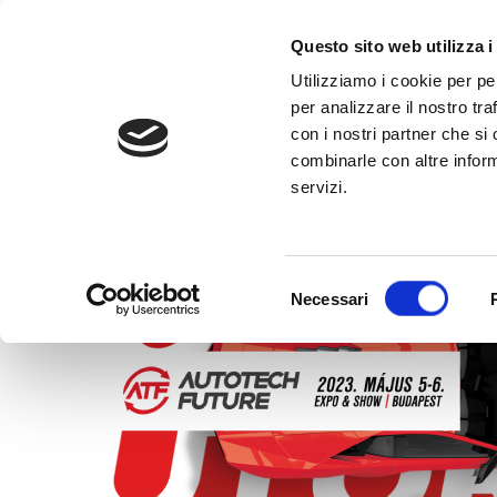
al
contenuto
CHIAMA +39
Questo sito web utilizza i
Utilizziamo i cookie per pe
per analizzare il nostro tra
con i nostri partner che si
combinarle con altre inform
servizi.
HOME
»
AUTOTECH FUTURE 2023
Selezione
Necessari
del
consenso