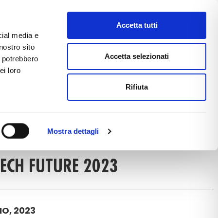
Accetta tutti
cial media e
nostro sito
CE
E-COMMERCE
FAST NEWS
Accetta selezionati
i potrebbero
ei loro
Rifiuta
ICLE DETAIL
Mostra dettagli
ECH FUTURE 2023
O, 2023