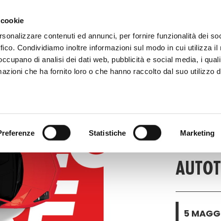
 081 506 2506
SCRIVI
DOVE SIAMO
 cookie
rsonalizzare contenuti ed annunci, per fornire funzionalità dei so
ffico. Condividiamo inoltre informazioni sul modo in cui utilizza il 
CATALOGO DIGITALE
TECALLIAN
 occupano di analisi dei dati web, pubblicità e social media, i qual
azioni che ha fornito loro o che hanno raccolto dal suo utilizzo d
ART
EVENTI
Preferenze
Statistiche
Marketing
AUTOT
5 MAGGI