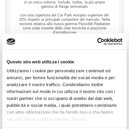
in un unico volume. Include, inoltre, la più ampia
gamma di flange termostato
con una copertura del Car Park europeo superiore del
20% rispetto ai principali competitor del mercato. Nella
sezione relativa alla nuova gamma Flessibili Radiatore
sono state inserite delle note tecniche e posizione
d’installazione
utili agli operatori del settore.
Questo sito web utilizza i cookie
Utilizziamo i cookie per personalizzare contenuti ed
annunci, per fornire funzionalità dei social media e per
analizzare il nostro traffico. Condividiamo inoltre
I già noti cataloghi dedicati ai componenti Sterzo e
Sospensione e ai componenti Sottotelaio e Motore,
informazioni sul modo in cui utilizza il nostro sito con i
confermano ancora la leadership di Original Birth
nostri partner che si occupano di analisi dei dati web,
nella gamma Tiranteria e componenti per lo Chassis,
pubblicità e social media, i quali potrebbero combinarle
con ben oltre il 94% di copertura
con altre informazioni che ha fornito loro o che hanno
del Car Park europeo.
raccolto dal suo utilizzo dei loro servizi.