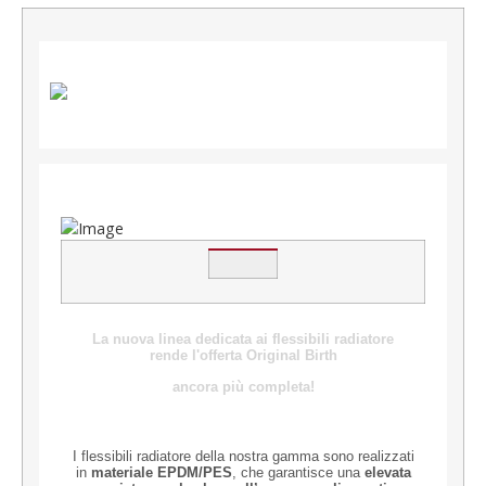
La nuova linea dedicata
ai flessibili radiatore
rende
l'offerta Original Birth
ancora più completa!
I flessibili radiatore della nostra gamma sono realizzati
in
materiale EPDM/PES
, che garantisce una
elevata