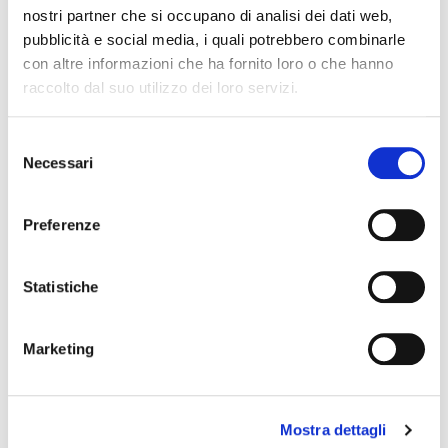
nostri partner che si occupano di analisi dei dati web,
pubblicità e social media, i quali potrebbero combinarle
con altre informazioni che ha fornito loro o che hanno
raccolto dal suo utilizzo dei loro servizi.
Selezione
Necessari
del
consenso
Preferenze
I flessibili radiatore insieme ai serbatoi acqua, tappi
vaschetta, sensori livello, raccordi acqua, flange
termostato e radiatori olio
Statistiche
confermano ancora una volta che
Original Birth è il referente indiscusso per
Marketing
gli specialisti del sistema di raffreddamento.
Mostra dettagli