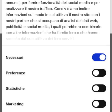
annunci, per fornire funzionalità dei social media e per
analizzare il nostro traffico. Condividiamo inoltre
informazioni sul modo in cui utilizza il nostro sito con i
nostri partner che si occupano di analisi dei dati web,
pubblicità e social media, i quali potrebbero combinarle
con altre informazioni che ha fornito loro o che hanno
raccolto dal suo utilizzo dei loro servizi.
ORIGINAL BIRTH
Selezione
CONTATTACI
Necessari
del
consenso
Preferenze
+39 081 506 2506
Statistiche
BIRTH@BIRTH.IT
Marketing
S.S. APPIA KM 192,500 – 81052