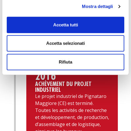
Mostra dettagli
Accetta tutti
Accetta selezionati
Rifiuta
2016
ACHÈVEMENT DU PROJET
INDUSTRIEL
Le projet industriel de Pignataro
Maggiore (CE) est terminé.
Toutes les activités de recherche
et développement, de production,
d’assemblage et de logistique,