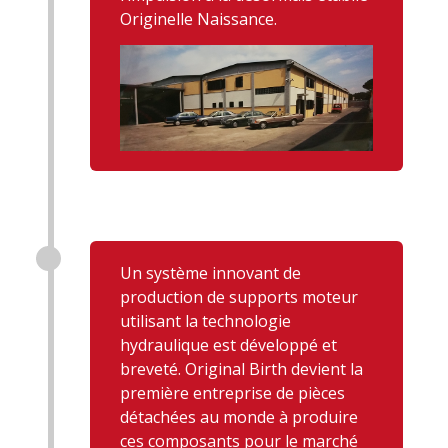
Originelle Naissance.
Un système innovant de
production de supports moteur
utilisant la technologie
hydraulique est développé et
breveté. Original Birth devient la
première entreprise de pièces
détachées au monde à produire
ces composants pour le marché