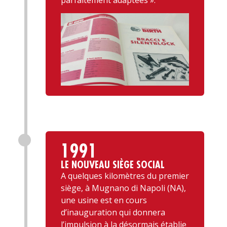
parfaitement adaptées ».
1991
LE NOUVEAU SIÈGE SOCIAL
A quelques kilomètres du premier
siège, à Mugnano di Napoli (NA),
une usine est en cours
d’inauguration qui donnera
l’impulsion à la désormais établie