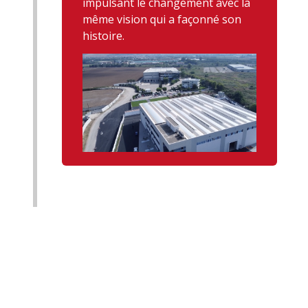
impulsant le changement avec la
même vision qui a façonné son
histoire.