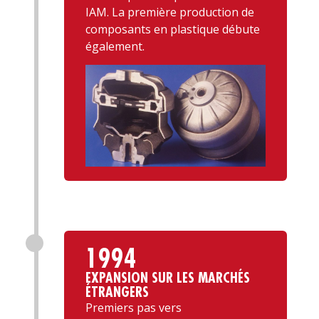
IAM. La première production de
composants en plastique débute
également.
1994
EXPANSION SUR LES MARCHÉS
ÉTRANGERS
Premiers pas vers