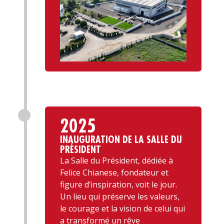
2025
INAUGURATION DE LA SALLE DU
PRÉSIDENT
La Salle du Président, dédiée à
Felice Chianese, fondateur et
figure d’inspiration, voit le jour.
Un lieu qui préserve les valeurs,
le courage et la vision de celui qui
a transformé un rêve