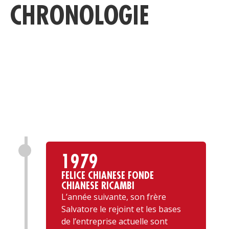
CHRONOLOGIE
C
1979
FELICE CHIANESE FONDE
CHIANESE RICAMBI
L’année suivante, son frère
Salvatore le rejoint et les bases
de l’entreprise actuelle sont