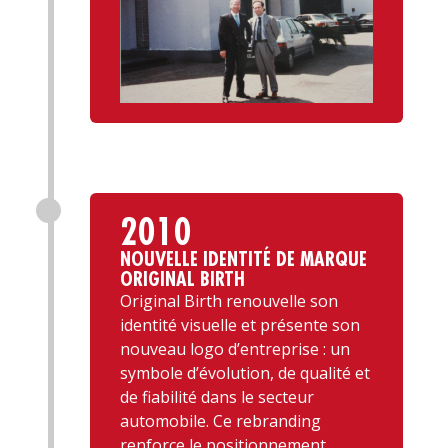
2010
NOUVELLE IDENTITÉ DE MARQUE
ORIGINAL BIRTH
Original Birth renouvelle son
identité visuelle et présente son
nouveau logo d’entreprise : un
symbole d’évolution, de qualité et
de fiabilité dans le secteur
automobile. Ce rebranding
renforce le positionnement