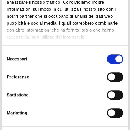
analizzare il nostro traffico. Condividiamo inoltre
informazioni sul modo in cui utilizza il nostro sito con i
nostri partner che si occupano di analisi dei dati web,
pubblicità e social media, i quali potrebbero combinarle
con altre informazioni che ha fornito loro o che hanno
raccolto dal suo utilizzo dei loro servizi.
2013
ACQUISITION DU TIMBRE D'ART
Selezione
DE TURIN
Necessari
del
L’acquisition d’Art Stamp, basée à
consenso
Alpignano (Turin), a
considérablement dynamisé la
Preferenze
production de supports
d’amortisseurs, produit phare de
Statistiche
l’entreprise. L’entreprise a ainsi
pu approvisionner non
seulement le marché IAM, mais
Marketing
aussi le marché OEM.