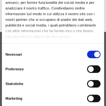
annunci, per fornire funzionalità dei social media e per
Download
analizzare il nostro traffico. Condividiamo inoltre
informazioni sul modo in cui utilizza il nostro sito con i
nostri partner che si occupano di analisi dei dati web,
pubblicità e social media, i quali potrebbero combinarle
con altre informazioni che ha fornito loro o che hanno
raccolto dal suo utilizzo dei loro servizi.
ORIGINAL BIRTH
Selezione
CONTATTACI
Necessari
del
consenso
Preferenze
+39 081 506 2506
Statistiche
BIRTH@BIRTH.IT
Marketing
S.S. APPIA KM 192,500 – 81052