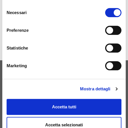
Selezione
AIR FLOW REGULATOR
Necessari
del
consenso
Preferenze
Statistiche
Marketing
ORIGINAL BIRTH
CONTACT US
Mostra dettagli
Accetta tutti
+39 081 506 2506
Accetta selezionati