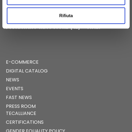
BIRTH@BIRTH.IT
Rifiuta
S.S. APPIA KM 192,500 – 81052
PIGNATARO MAGGIORE (CE) – ITALY
E-COMMERCE
DIGITAL CATALOG
NEWS
EVENTS
FAST NEWS
PRESS ROOM
TECALLIANCE
CERTIFICATIONS
GENDER EQUALITY POLICY